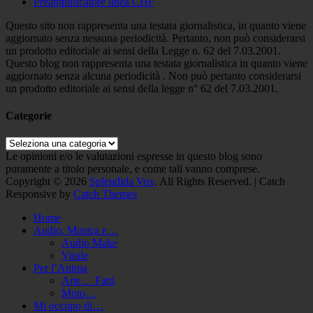
Preamplificatore linea CHF
Questo sito non rappresenta una testata giornalistica, in quanto viene
aggiornato senza nessuna periodicità. Pertanto, non può considerarsi
un prodotto editoriale ai sensi della Legge n. 62 del 7.03.2001.
Questo blog non rappresenta una testata giornalistica in quanto viene
aggiornato senza alcuna periodicità . Non può pertanto considerarsi
un prodotto editoriale ai sensi della legge n° 62 del 7.03.2001.
Categorie
Categorie
Le opinioni e/o le valutazioni espresse in questo blog sono
puramente a titolo personale, e come tali vanno comprese.
Copyright © 2026
Splendida Vox
. All Rights Reserved. | Catch
Responsive by
Catch Themes
Scroll
Home
Up
Audio, Musica e…
Audio Make
Vinile
Per l’Anima
Arte… Fatti
Moto…
Mi occupo di…