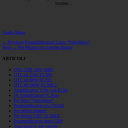
bastino…
Categories
Audio Make
Navigazione
Previous
← Previous
Preamplificatore Linea “Valvolinea”
Next
post:
Next →
Pre Phono con valvole planari
articoli
post:
ARTICOLI
OTL CHF 25W 6080
OTL kit 25W EL509
OTL kit 60W 6C33C
OTL 80+80W EL509 2
Amplificatore 15W con EL84
F6 Amplificatore N. Pass
Pre linea “Valvolinea”
Preamplificatore con 5814A
Pre phono planare
Pre phono CHF 22 MKII
Preamplificatore linea CHF
Tracciacurve per valvole