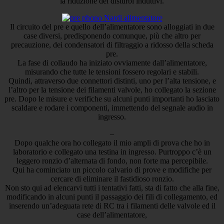
la riduzione dei disturbi induttivi.
Il circuito del pre e quello dell’alimentatore sono alloggiati in due
case diversi, predisponendo comunque, più che altro per
precauzione, dei condensatori di filtraggio a ridosso della scheda
pre.
La fase di collaudo ha iniziato ovviamente dall’alimentatore,
misurando che tutte le tensioni fossero regolari e stabili.
Quindi, attraverso due connettori distinti, uno per l’alta tensione, e
l’altro per la tensione dei filamenti valvole, ho collegato la sezione
pre. Dopo le misure e verifiche su alcuni punti importanti ho lasciato
scaldare e rodare i componenti, immettendo del segnale audio in
ingresso.
–
Dopo qualche ora ho collegato il mio ampli di prova che ho in
laboratorio e collegato una testina in ingresso. Purtroppo c’è un
leggero ronzio d’alternata di fondo, non forte ma percepibile.
Qui ha cominciato un piccolo calvario di prove e modifiche per
cercare di eliminare il fastidioso ronzio.
Non sto qui ad elencarvi tutti i tentativi fatti, sta di fatto che alla fine,
modificando in alcuni punti il passaggio dei fili di collegamento, ed
inserendo un’adeguata rete di RC tra i filamenti delle valvole ed il
case dell’alimentatore,