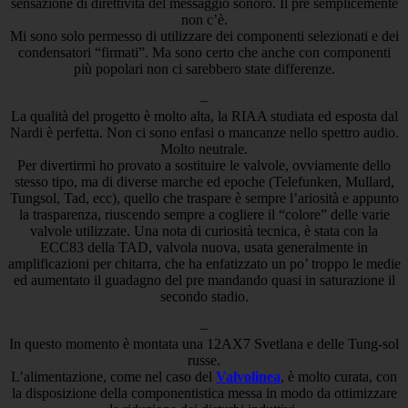
sensazione di direttività del messaggio sonoro. Il pre semplicemente
non c’è.
Mi sono solo permesso di utilizzare dei componenti selezionati e dei
condensatori “firmati”. Ma sono certo che anche con componenti
più popolari non ci sarebbero state differenze.
–
La qualità del progetto è molto alta, la RIAA studiata ed esposta dal
Nardi è perfetta. Non ci sono enfasi o mancanze nello spettro audio.
Molto neutrale.
Per divertirmi ho provato a sostituire le valvole, ovviamente dello
stesso tipo, ma di diverse marche ed epoche (Telefunken, Mullard,
Tungsol, Tad, ecc), quello che traspare è sempre l’ariosità e appunto
la trasparenza, riuscendo sempre a cogliere il “colore” delle varie
valvole utilizzate. Una nota di curiosità tecnica, è stata con la
ECC83 della TAD, valvola nuova, usata generalmente in
amplificazioni per chitarra, che ha enfatizzato un po’ troppo le medie
ed aumentato il guadagno del pre mandando quasi in saturazione il
secondo stadio.
–
In questo momento è montata una 12AX7 Svetlana e delle Tung-sol
russe.
L’alimentazione, come nel caso del
Valvolinea
, è molto curata, con
la disposizione della componentistica messa in modo da ottimizzare