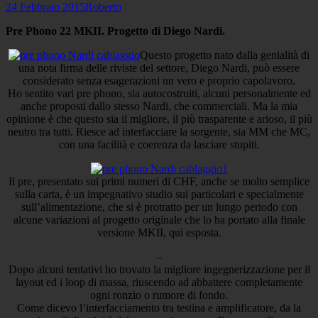
Posted
Author
24 Febbraio 2015
Roberto
on
Pre Phono 22 MKII. Progetto di Diego Nardi.
Questo progetto nato dalla genialità di
una nota firma delle riviste del settore, Diego Nardi, può essere
considerato senza esagerazioni un vero e proprio capolavoro.
Ho sentito vari pre phono, sia autocostruiti, alcuni personalmente ed
anche proposti dallo stesso Nardi, che commerciali. Ma la mia
opinione è che questo sia il migliore, il più trasparente e arioso, il più
neutro tra tutti. Riesce ad interfacciare la sorgente, sia MM che MC,
con una facilità e coerenza da lasciare stupiti.
Il pre, presentato sui primi numeri di CHF, anche se molto semplice
sulla carta, è un impegnativo studio sui particolari e specialmente
sull’alimentazione, che si è protratto per un lungo periodo con
alcune variazioni al progetto originale che lo ha portato alla finale
versione MKII, qui esposta.
–
Dopo alcuni tentativi ho trovato la migliore ingegnerizzazione per il
layout ed i loop di massa, riuscendo ad abbattere completamente
ogni ronzio o rumore di fondo.
Come dicevo l’interfacciamento tra testina e amplificatore, da la