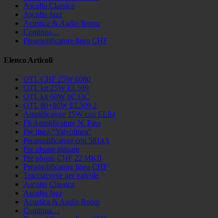
Ascolto Classica
Ascolto Jazz
Acustica & Audio Room
Continua…
Preamplificatore linea CHF
Elenco Articoli
OTL CHF 25W 6080
OTL kit 25W EL509
OTL kit 60W 6C33C
OTL 80+80W EL509 2
Amplificatore 15W con EL84
F6 Amplificatore N. Pass
Pre linea “Valvolinea”
Preamplificatore con 5814A
Pre phono planare
Pre phono CHF 22 MKII
Preamplificatore linea CHF
Tracciacurve per valvole
Ascolto Classica
Ascolto Jazz
Acustica & Audio Room
Continua…