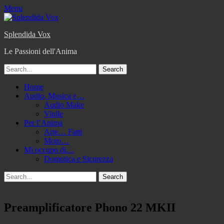
Menu
Splendida Vox
Le Passioni dell'Anima
Search
for:
Primary
Skip
Home
to
Audio, Musica e…
Menu
content
Audio Make
Vinile
Per l’Anima
Arte… Fatti
Moto…
Mi occupo di…
Domotica e Sicurezza
Search
Search
for:
Preamplificatore Phono 22 MKII