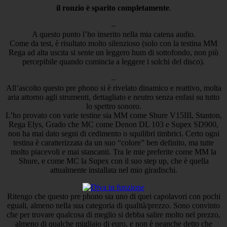
il ronzio è sparito completamente
.
–
A questo punto l’ho inserito nella mia catena audio.
Come da test, è risultato molto silenzioso (solo con la testina MM
Rega ad alta uscita si sente un leggero hum di sottofondo, non più
percepibile quando comincia a leggere i solchi del disco).
–
All’ascolto questo pre phono si è rivelato dinamico e reattivo, molta
aria attorno agli strumenti, dettagliato e neutro senza enfasi su tutto
lo spettro sonoro.
L’ho provato con varie testine sia MM come Shure V15III, Stanton,
Rega Elys, Grado che MC come Denon DL 103 e Supex SD900,
non ha mai dato segni di cedimento o squilibri timbrici. Certo ogni
testina è caratterizzata da un suo “colore” ben definito, ma tutte
molto piacevoli e mai stancanti. Tra le mie preferite come MM la
Shure, e come MC la Supex con il suo step up, che è quella
attualmente installata nel mio giradischi.
Ritengo che questo pre phono sia uno di quei capolavori con pochi
eguali, almeno nella sua categoria di qualità/prezzo. Sono convinto
che per trovare qualcosa di meglio si debba salire molto nel prezzo,
almeno di qualche migliaio di euro, e non è neanche detto che