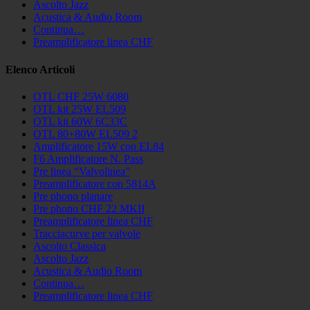
Ascolto Jazz
Acustica & Audio Room
Continua…
Preamplificatore linea CHF
Elenco Articoli
OTL CHF 25W 6080
OTL kit 25W EL509
OTL kit 60W 6C33C
OTL 80+80W EL509 2
Amplificatore 15W con EL84
F6 Amplificatore N. Pass
Pre linea “Valvolinea”
Preamplificatore con 5814A
Pre phono planare
Pre phono CHF 22 MKII
Preamplificatore linea CHF
Tracciacurve per valvole
Ascolto Classica
Ascolto Jazz
Acustica & Audio Room
Continua…
Preamplificatore linea CHF