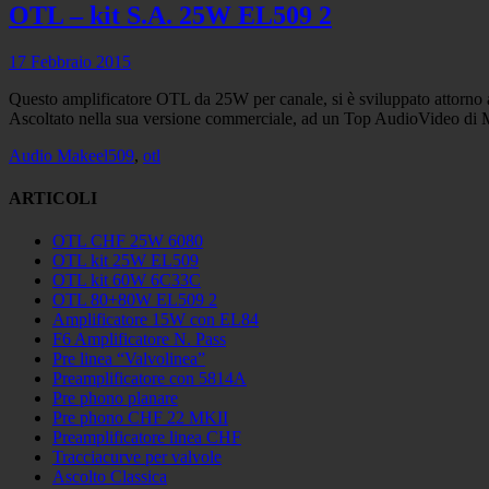
OTL – kit S.A. 25W EL509 2
Posted
17 Febbraio 2015
on
Questo amplificatore OTL da 25W per canale, si è sviluppato attorno ad 
Ascoltato nella sua versione commerciale, ad un Top AudioVideo di Mil
Categories
Tags
Audio Make
el509
,
otl
ARTICOLI
OTL CHF 25W 6080
OTL kit 25W EL509
OTL kit 60W 6C33C
OTL 80+80W EL509 2
Amplificatore 15W con EL84
F6 Amplificatore N. Pass
Pre linea “Valvolinea”
Preamplificatore con 5814A
Pre phono planare
Pre phono CHF 22 MKII
Preamplificatore linea CHF
Tracciacurve per valvole
Ascolto Classica