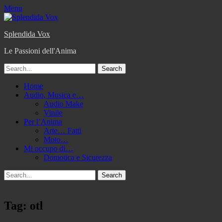
Menu
Splendida Vox
Le Passioni dell'Anima
Search
for:
Primary
Skip
Home
to
Audio, Musica e…
Menu
content
Audio Make
Vinile
Per l’Anima
Arte… Fatti
Moto…
Mi occupo di…
Domotica e Sicurezza
Search
Search
for:
Tag:
otl